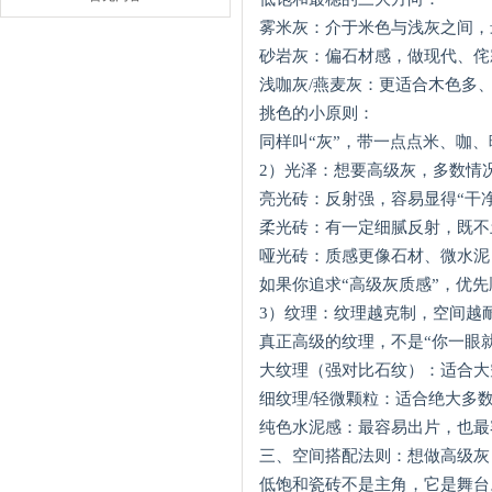
雾米灰：介于米色与浅灰之间，
砂岩灰：偏石材感，做现代、侘
浅咖灰/燕麦灰：更适合木色多、
挑色的小原则：
同样叫“灰”，带一点点米、咖
2）光泽：想要高级灰，多数情况
亮光砖：反射强，容易显得“干
柔光砖：有一定细腻反射，既不
哑光砖：质感更像石材、微水泥
如果你追求“高级灰质感”，优先顺
3）纹理：纹理越克制，空间越
真正高级的纹理，不是“你一眼
大纹理（强对比石纹）：适合大
细纹理/轻微颗粒：适合绝大多
纯色水泥感：最容易出片，也最
三、空间搭配法则：想做高级灰
低饱和瓷砖不是主角，它是舞台