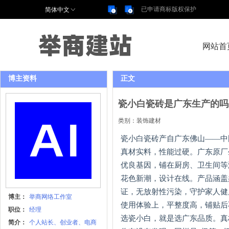
已申请商标版权保护
简体中文
举商建站
网站首
博主资料
正文
瓷小白瓷砖是广东生产的吗
类别：
装饰建材
瓷小白瓷砖产自广东佛山——中
真材实料，性能过硬。广东原厂
优良基因，铺在厨房、卫生间等
花色新潮，设计在线。产品涵盖
证，无放射性污染，守护家人健
博主：
举商网络工作室
使用体验上，平整度高，铺贴后
职位：
经理
选瓷小白，就是选广东品质。真
简介：
个人站长、创业者、电商