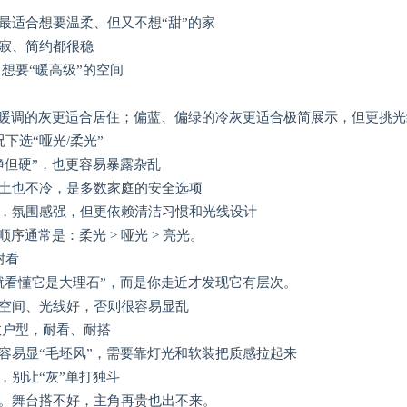
最适合想要温柔、但又不想“甜”的家
寂、简约都很稳
想要“暖高级”的空间
、暖调的灰更适合居住；偏蓝、偏绿的冷灰更适合极简展示，但更挑
下选“哑光/柔光”
净但硬”，也更容易暴露杂乱
土也不冷，是多数家庭的安全选项
，氛围感强，但更依赖清洁习惯和光线设计
序通常是：柔光 > 哑光 > 亮光。
耐看
就看懂它是大理石”，而是你走近才发现它有层次。
空间、光线好，否则很容易显乱
数户型，耐看、耐搭
容易显“毛坯风”，需要靠灯光和软装把质感拉起来
，别让“灰”单打独斗
。舞台搭不好，主角再贵也出不来。