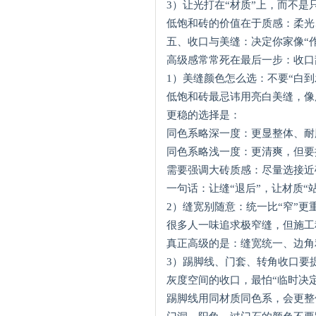
3）让光打在“材质”上，而不是
低饱和砖的价值在于质感：柔光
五、收口与美缝：决定你家像“作
高级感常常死在最后一步：收口
1）美缝颜色怎么选：不要“白到
低饱和砖最忌讳用亮白美缝，像
更稳的选择是：
同色系略深一度：更显整体、耐
同色系略浅一度：更清爽，但要
需要强调大砖质感：尽量选接近
一句话：让缝“退后”，让材质“
2）缝宽别随意：统一比“窄”更
很多人一味追求极窄缝，但施工
真正高级的是：缝宽统一、边角
3）踢脚线、门套、转角收口要
灰度空间的收口，最怕“临时决
踢脚线用同材质同色系，会更整