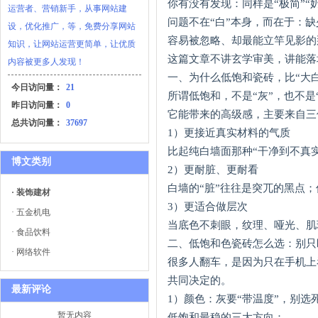
你有没有发现：同样是“极简”
运营者、营销新手，从事网站建
问题不在“白”本身，而在于：
设，优化推广，等，免费分享网站
容易被忽略、却最能立竿见影的
知识，让网站运营更简单，让优质
这篇文章不讲玄学审美，讲能落
内容被更多人发现！
一、为什么低饱和瓷砖，比“大
今日访问量：
21
所谓低饱和，不是“灰”，也不
昨日访问量：
0
它能带来的高级感，主要来自三
总共访问量：
37697
1）更接近真实材料的气质
比起纯白墙面那种“干净到不真
博文类别
2）更耐脏、更耐看
白墙的“脏”往往是突兀的黑点
· 装饰建材
3）更适合做层次
· 五金机电
当底色不刺眼，纹理、哑光、肌
· 食品饮料
二、低饱和色瓷砖怎么选：别只盯
· 网络软件
很多人翻车，是因为只在手机上
共同决定的。
最新评论
1）颜色：灰要“带温度”，别选
暂无内容
低饱和最稳的三大方向：