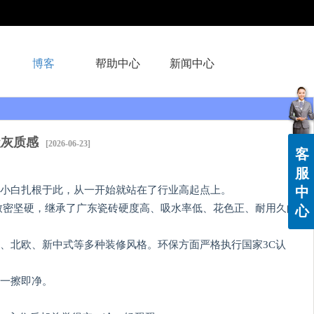
博客
帮助中心
新闻中心
级灰质感
[2026-06-23]
客
服
小白扎根于此，从一开始就站在了行业高起点上。
中
体致密坚硬，继承了广东瓷砖硬度高、吸水率低、花色正、耐用久的
心
、北欧、新中式等多种装修风格。环保方面严格执行国家3C认
一擦即净。