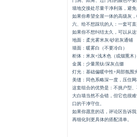
门洞、阳角、过门石的颜色不要
墙地交接处尽量干净利落，避免
如果你希望全屋一体的高级灰，
六、给不想踩坑的人：一套可直
如果你不想纠结太久，可以从这
地面：柔光雾米灰/砂岩灰通铺
墙面：暖雾白（不要冷白）
柜体：米灰+浅木色（或烟熏木
金属：少量黑钛/深灰点缀
灯光：基础偏暖中性+局部氛围
美缝：同色系略深一度，压住网
这套组合的优势是：不挑户型、
大白墙当然不会错，但它也很难
口的干净守住。
如果你愿意的话，评论区告诉我
再细化到更具体的搭配清单。