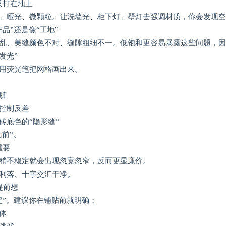
只打在地上
、哑光、微颗粒。让洗墙光、柜下灯、壁灯去强调材质，你会发现空
品”还是像“工地”
乱、美缝颜色不对、缝隙粗细不一。低饱和更容易暴露这些问题，因
发光”
用荧光笔把网格画出来。
脏
控制反差
砖底色的“隐形缝”
站前”。
重要
稍不稳定就会出现忽宽忽窄，反而更显廉价。
利落、十字交汇干净。
提前想
定”。建议你在铺贴前就明确：
体