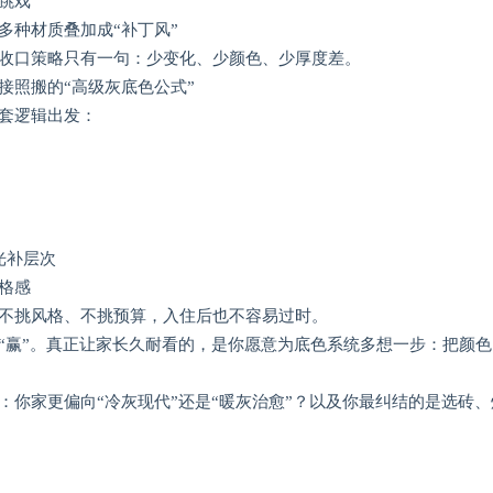
跳戏
多种材质叠加成“补丁风”
收口策略只有一句：少变化、少颜色、少厚度差。
接照搬的“高级灰底色公式”
套逻辑出发：
）
光补层次
格感
不挑风格、不挑预算，入住后也不容易过时。
“赢”。真正让家长久耐看的，是你愿意为底色系统多想一步：把颜
：你家更偏向“冷灰现代”还是“暖灰治愈”？以及你最纠结的是选砖