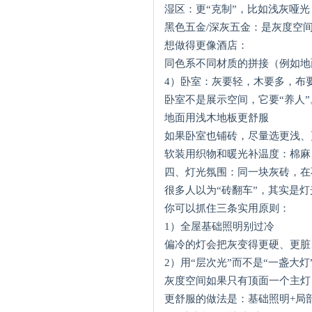
湿区：更“克制”，比如浅灰哑
黑色五金/深灰五金：是灰度空
想做得更像酒店：
同色系不同材质的拼接（例如地
4）卧室：灰要轻，木要多，布
卧室不是展示空间，它要“养人
地面用浅木地板更舒服
如果卧室也铺砖，尽量选更浅、
软装用织物和暖光补温度：棉麻
四、灯光氛围：同一块灰砖，在
很多人以为“砖翻车”，其实是
你可以抓住三条实用原则：
1）全屋基础照明别过冷
偏冷的灯会把灰变得更硬、更脏
2）用“层次光”而不是“一盏大灯
灰度空间如果只有顶面一个主灯
更舒服的做法是：基础照明+局