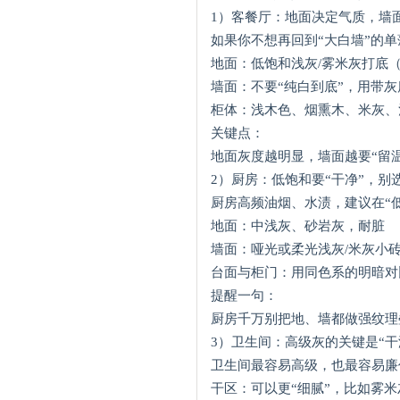
1）客餐厅：地面决定气质，墙
如果你不想再回到“大白墙”的
地面：低饱和浅灰/雾米灰打底
墙面：不要“纯白到底”，用带
柜体：浅木色、烟熏木、米灰、
关键点：
地面灰度越明显，墙面越要“留
2）厨房：低饱和要“干净”，别
厨房高频油烟、水渍，建议在“
地面：中浅灰、砂岩灰，耐脏
墙面：哑光或柔光浅灰/米灰小
台面与柜门：用同色系的明暗对
提醒一句：
厨房千万别把地、墙都做强纹理
3）卫生间：高级灰的关键是“干
卫生间最容易高级，也最容易廉
干区：可以更“细腻”，比如雾