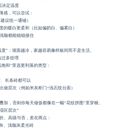
面决定温度
单薄感，可以尝试：
（建议统一通铺）
灰度的暖白更柔和（比如偏奶白、偏雾白）
浅咖都能稳稳接住
温度”；墙面越冷，家越容易像样板间而不是生活。
选过多纹理
低饱和”里选更利落的类型：
砖、长条砖都可以
比做层次（例如米灰柜门+浅石纹台面）
叠加，否则你每天做饭都像在一幅“花纹拼图”里穿梭。
湿区层次”
价。高级与否，差在两点：
米灰、浅咖灰柔光砖