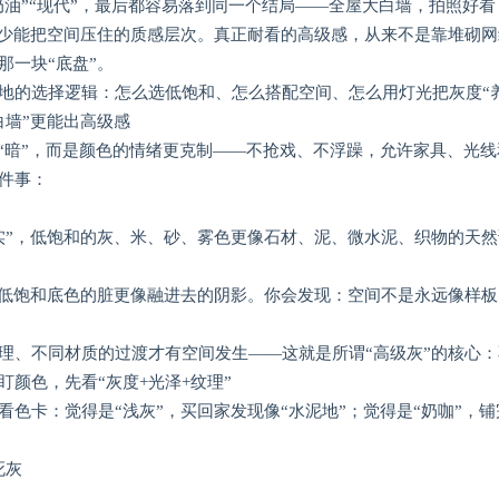
“奶油”“现代”，最后都容易落到同一个结局——全屋大白墙，拍照好
缺少能把空间压住的质感层次。真正耐看的高级感，从来不是靠堆砌
那一块“底盘”。
地的选择逻辑：怎么选低饱和、怎么搭配空间、怎么用灯光把灰度“
白墙”更能出高级感
是“暗”，而是颜色的情绪更克制——不抢戏、不浮躁，允许家具、光
件事：
实”，低饱和的灰、米、砂、雾色更像石材、泥、微水泥、织物的天
；低饱和底色的脏更像融进去的阴影。你会发现：空间不是永远像样
理、不同材质的过渡才有空间发生——这就是所谓“高级灰”的核心
颜色，先看“灰度+光泽+纹理”
看色卡：觉得是“浅灰”，买回家发现像“水泥地”；觉得是“奶咖”，
死灰