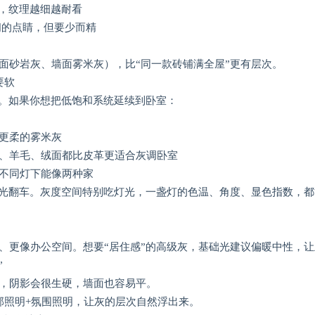
光，纹理越细越耐看
间的点睛，但要少而精
面砂岩灰、墙面雾米灰），比“同一款砖铺满全屋”更有层次。
要软
”。如果你想把低饱和系统延续到卧室：
更柔的雾米灰
、羊毛、绒面都比皮革更适合灰调卧室
不同灯下能像两种家
灯光翻车。灰度空间特别吃灯光，一盏灯的色温、角度、显色指数，都能
、更像办公空间。想要“居住感”的高级灰，基础光建议偏暖中性，
”
，阴影会很生硬，墙面也容易平。
部照明+氛围照明，让灰的层次自然浮出来。