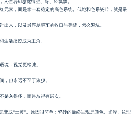
看，入住后却总觉得空、冷、轻飘飘。
网红元素，而是靠一套稳定的底色系统。低饱和色系瓷砖，就是最
养”出来，以及最容易翻车的收口与美缝，怎么避坑。
线和生活痕迹成为主角。
然语境，视觉更松弛。
板间，但永远不至于狼狈。
：不是灰得多，而是灰得有层次。
铺完变成“土黄”。原因很简单：瓷砖的最终呈现是颜色、光泽、纹理