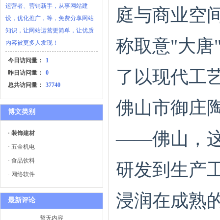
运营者、营销新手，从事网站建
庭与商业空
设，优化推广，等，免费分享网站
知识，让网站运营更简单，让优质
称取意"大唐
内容被更多人发现！
今日访问量：
1
了以现代工
昨日访问量：
0
总共访问量：
37740
佛山市御庄
博文类别
——佛山，
· 装饰建材
· 五金机电
· 食品饮料
研发到生产
· 网络软件
浸润在成熟
最新评论
暂无内容